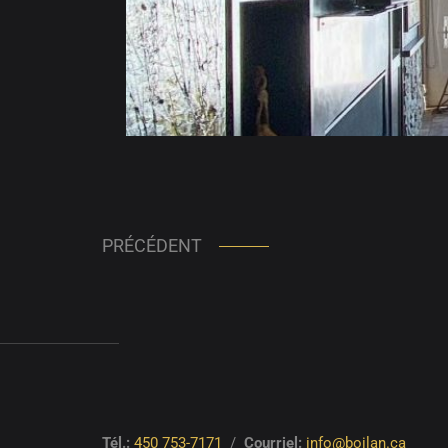
PRÉCÉDENT
Tél.:
450 753-7171
/
Courriel:
info@boilan.ca