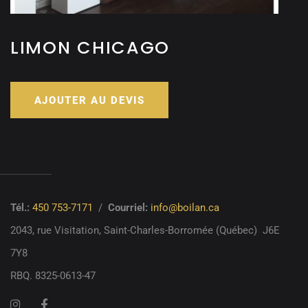
LIMON CHICAGO
AJOUTER AU DEVIS
Tél.:
450 753-7171
/
Courriel:
info@boilan.ca
2043, rue Visitation,
Saint-Charles-Borromée (Québec)
J6E
7Y8
RBQ. 8325-0613-47