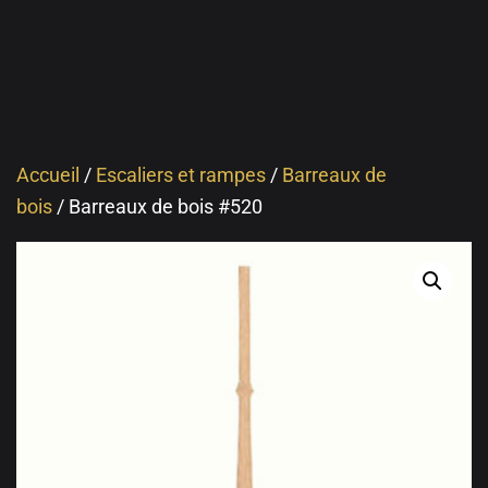
Accueil
/
Escaliers et rampes
/
Barreaux de
bois
/ Barreaux de bois #520