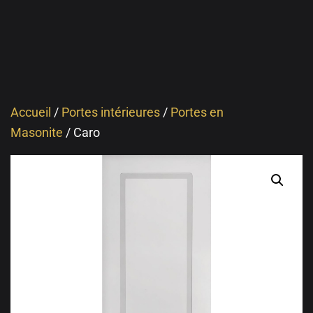
Accueil
/
Portes intérieures
/
Portes en
Masonite
/ Caro