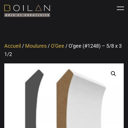
Accueil
/
Moulures
/
O'Gee
/ O’gee (#1248) – 5/8 x 3
1/2