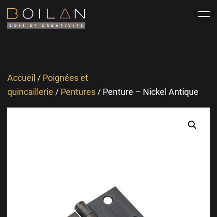
Accueil
/
Poignées et
quincaillerie
/
Pentures
/ Penture – Nickel Antique