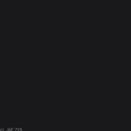
ec)
J6E 7Y8