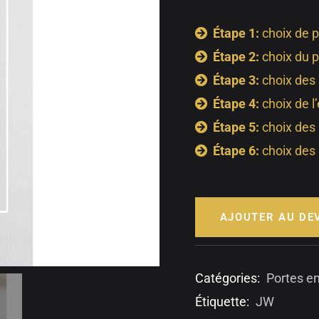
Étape 1:
choix de p
Étape 2:
choix du p
Étape 3:
choix des
Étape 4:
choix de l
Étape 5:
choix des
Étape 6:
choix des 
AJOUTER AU DE
Catégories:
Portes e
Étiquette:
JW