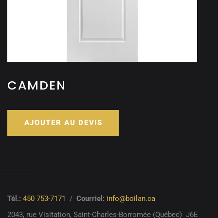
CAMDEN
AJOUTER AU DEVIS
Tél.:
450 753-7171
/
Courriel:
info@boilan.ca
2043, rue Visitation,
Saint-Charles-Borromée (Québec)
J6E