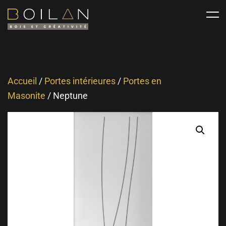
Accueil
/
Portes intérieures
/
Portes en
Masonite
/ Neptune