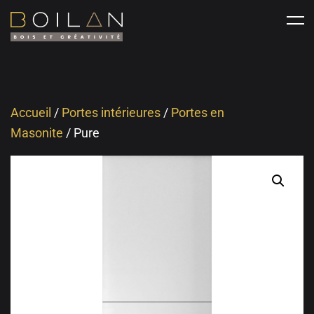
Accueil
/
Portes intérieures
/
Portes en
Masonite
/ Pure