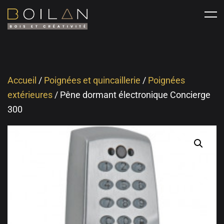
Accueil
/
Poignées et quincaillerie
/
Poignées
extérieures
/ Pêne dormant électronique Concierge
300