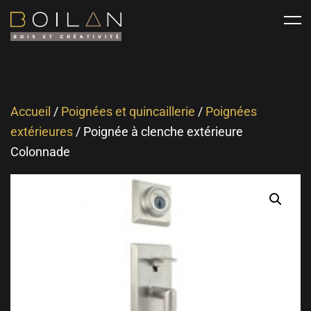
Accueil
/
Poignées et quincaillerie
/
Poignées
extérieures
/ Poignée à clenche extérieure
Colonnade