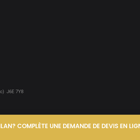
ec)
J6E 7Y8
OILAN? COMPLÈTE UNE DEMANDE DE DEVIS EN LIG