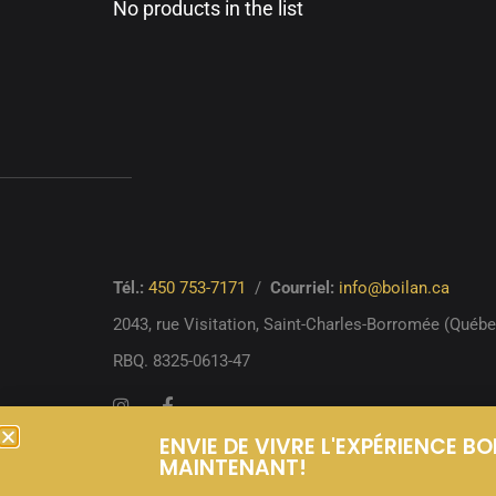
No products in the list
Tél.:
450 753-7171
/
Courriel:
info@boilan.ca
2043, rue Visitation,
Saint-Charles-Borromée (Québ
RBQ. 8325-0613-47
ENVIE DE VIVRE L'EXPÉRIENCE B
MAINTENANT!